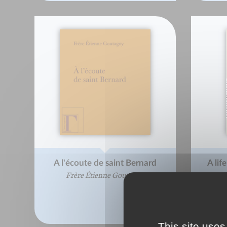
A l'écoute de saint Bernard
A lif
Frère Étienne Goutagny
This site uses