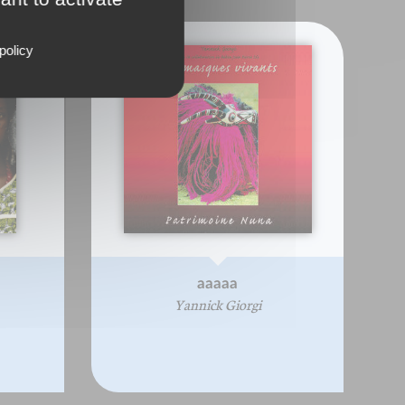
policy
aaaaa
Yannick Giorgi