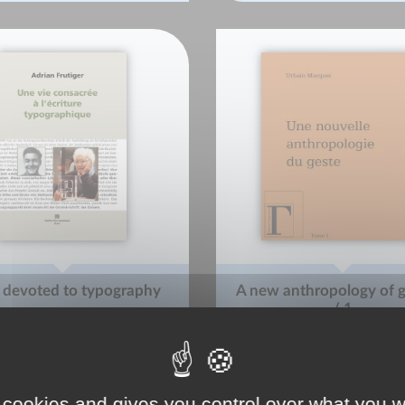
e devoted to typography
A new anthropology of g
/ 1
Adrian Frutiger
Urbain Marquet
 cookies and gives you control over what you w