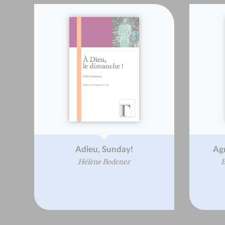
Adieu, Sunday!
Agr
Hélène Bodenez
B