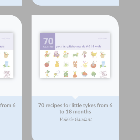
s from 6
70 recipes for little tykes from 6
to 18 months
Valérie Gaudant