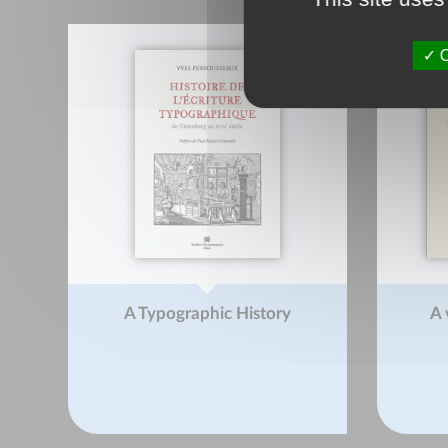
O
A Typographic History
A 