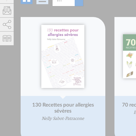
AddThis is disabled.
Allow
130 Recettes pour allergies
70 re
sévères
B
Nelly Sabot-Patracone