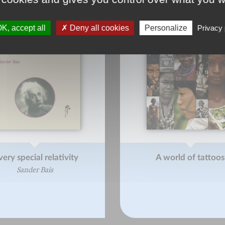
K, accept all
Deny all cookies
Personalize
Privacy 
very special relativity
A world of tattoos
Sander Bais