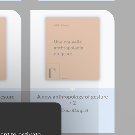
esture
A new anthropology of gesture
/ 2
Urbain Marquet
ant to activate