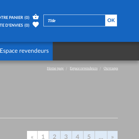
TRE PANIER
(
0
)
TE D’ENVIES
(
0
)
Espace revendeurs
Home page
Espace revendeurs
Ouvrages
«
1
2
3
4
5
...
»