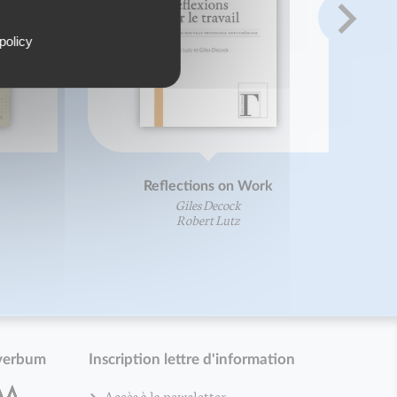
policy
Reflections on Work
Giles Decock
Robert Lutz
verbum
Inscription lettre d'information
Accès à la newsletter