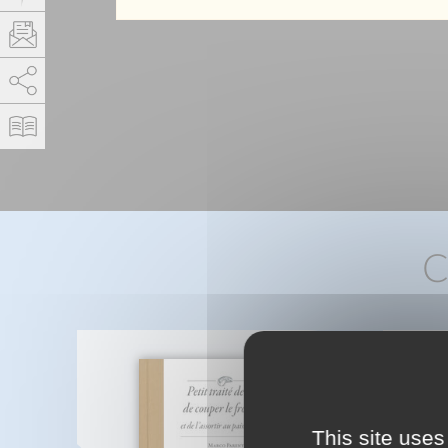
AddThis is disabled.
Allow
C
This site uses