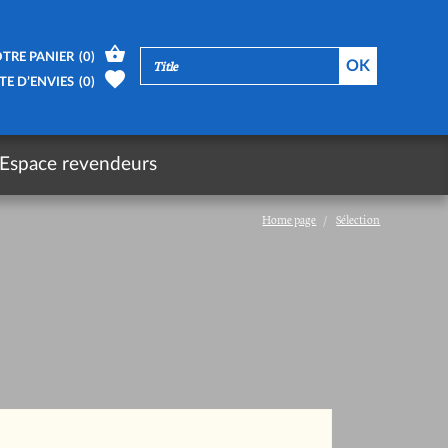
TRE PANIER
(
0
)
TE D’ENVIES
(
0
)
Espace revendeurs
Home page
Sélection