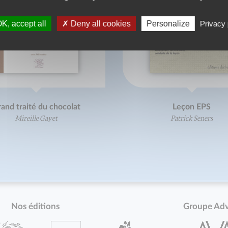
K, accept all
Deny all cookies
Personalize
Privacy 
and traité du chocolat
Leçon EPS
Mireille Gayet
Patrick Seners
Nos éditions
Groupe Ad