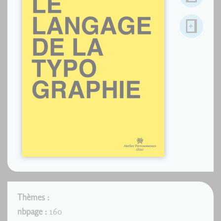
Thèmes :
nbpage :
160