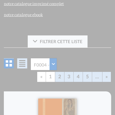
notre catalogue imprimé complet
notre catalogue ebook
FILTRER CETTE LISTE
«
1
2
3
4
5
...
»