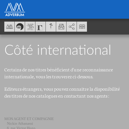
Panel de gestión de cookies
AddThis está deshabilitado.
Permitir
Côté international
Certains de nos titres bénéficient d'une reconnaissance
internationale, vous les trouverez ci-dessous.
Editeurs étrangers, vous pouvez connaître la disponibilité
des titres de nos catalogues en contactant nos agents :
MON AGENT ET COMPAGNIE
Nickie Athanassi
6, rue Victor Hugo