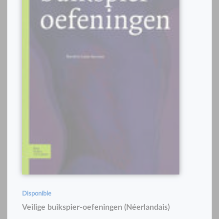
Disponible
Veilige buikspier-oefeningen (Néerlandais)