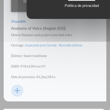
Política de privacidad
Disponible
Anatomy of Voice (Anglais (US))
How to Enhance and project your best voice
Ouvrage :
Anatomie pour la voix - Nouvelle édition
Éditeur : Inner traditions
ISBN : 9781620554197
Date de parution : 01/Jan/2016