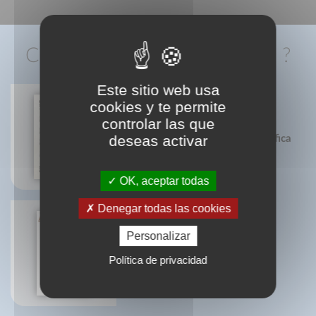
CONNAISSEZ-VOUS AUSSI ?
Este sitio web usa
cookies y te permite
controlar las que
deseas activar
Historia de la escritura tipográfica
OK, aceptar todas
Denegar todas las cookies
Personalizar
Carne de vaca: me gusta...
Olivier Gaudant
Política de privacidad
Aude Mairey