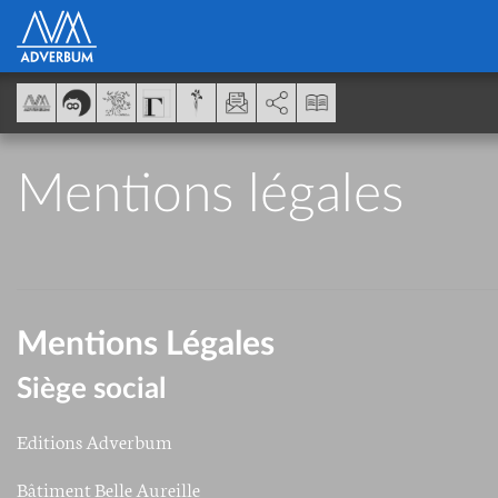
Panel de gestión de cookies
AddThis está deshabilitado.
Permitir
Mentions légales
Mentions Légales
Siège social
Editions Adverbum
Bâtiment Belle Aureille