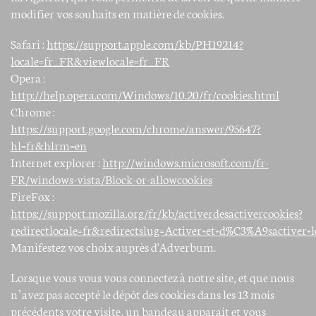
modifier vos souhaits en matière de cookies.
Safari :
https://support.apple.com/kb/PH19214?
locale=fr_FR&viewlocale=fr_FR
Opera :
http://help.opera.com/Windows/10.20/fr/cookies.html
Chrome :
https://support.google.com/chrome/answer/95647?
hl=fr&hlrm=en
Internet explorer :
http://windows.microsoft.com/fr-
FR/windows-vista/Block-or-allowcookies
FireFox :
https://support.mozilla.org/fr/kb/activerdesactivercookies?
redirectlocale=fr&redirectslug=Activer+et+d%C3%A9sactiver+l
Manifestez vos choix auprès d'Adverbum.
Lorsque vous vous vous connectez à notre site, et que nous
n’avez pas accepté le dépôt des cookies dans les 13 mois
précédents votre visite, un bandeau apparait et vous