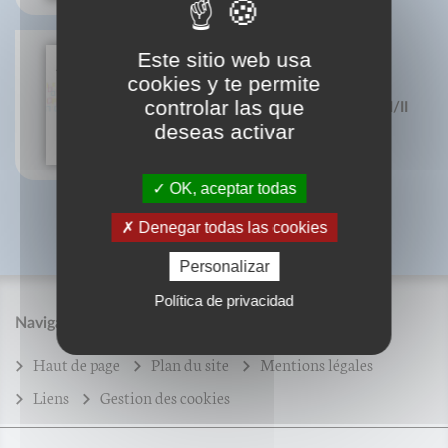
Este sitio web usa
cookies y te permite
Histoire de l'écriture
controlar las que
typographique - Le XXe siècle II/II
Jacques André
deseas activar
OK, aceptar todas
Denegar todas las cookies
Personalizar
Política de privacidad
Navigation
Haut de page
Plan du site
Mentions légales
Liens
Gestion des cookies