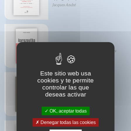
Jacques André
Karozoutha
Pierre Perrier de l'académie des sciences
Este sitio web usa
cookies y te permite
controlar las que
deseas activar
Petit traité du pois chiche
OK, aceptar todas
Denegar todas las cookies