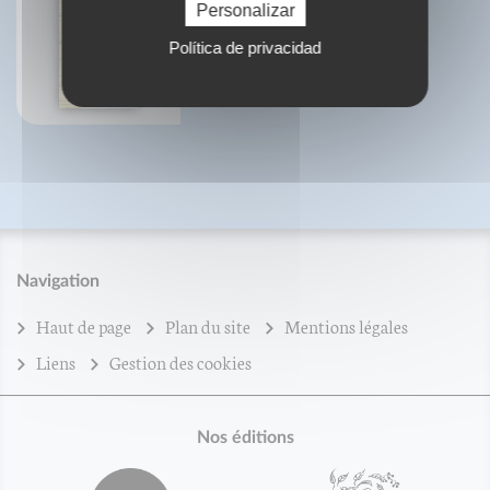
Personalizar
Tratado de acupuntura y
moxibustión
Política de privacidad
Dr. G. Guillaume
Dr. Mach-Chieu
Navigation
Haut de page
Plan du site
Mentions légales
Liens
Gestion des cookies
Nos éditions