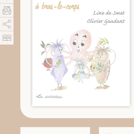
AddThis está deshabilitado.
Permitir