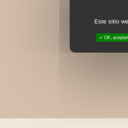
Este sitio w
OK, aceptar