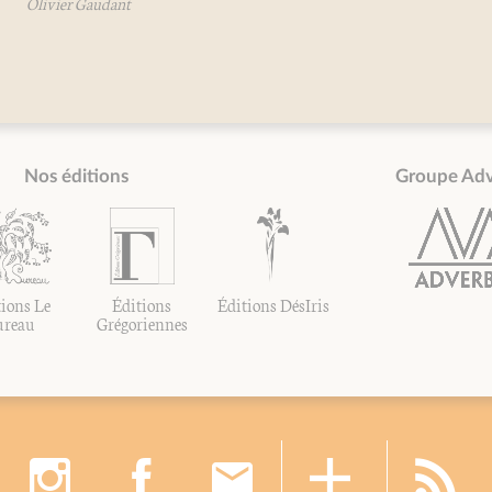
livier Gaudant
Nos éditions
Groupe Ad
ions Le
Éditions
Éditions DésIris
ureau
Grégoriennes