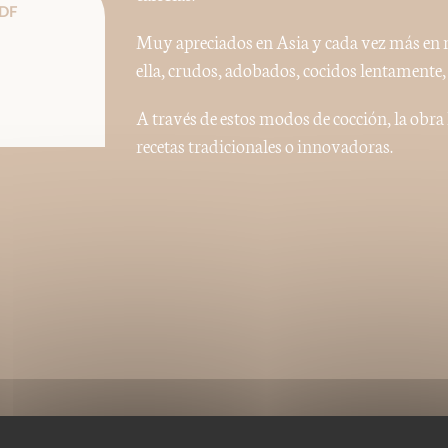
DF
Muy apreciados en Asia y cada vez más en n
ella, crudos, adobados, cocidos lentamente, re
A través de estos modos de cocción, la obra l
recetas tradicionales o innovadoras.