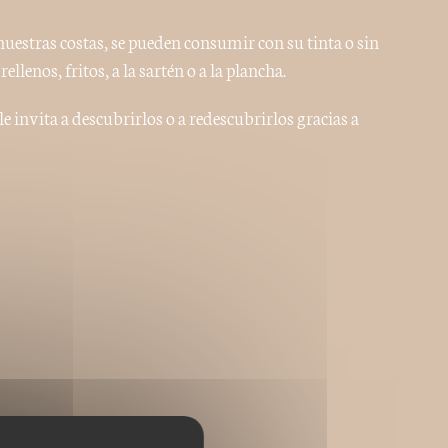
uestras costas, se pueden consumir con su tinta o sin
llenos, fritos, a la sartén o a la plancha.
e invita a descubrirlos o a redescubrirlos gracias a