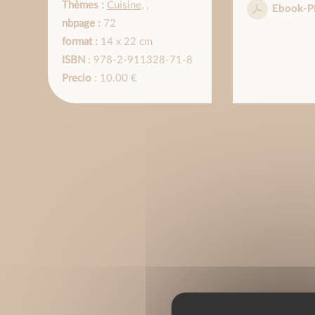
Thèmes :
Cuisine
,
,
Ebook-P
nbpage :
72
format :
14 x 22 cm
ISBN
: 978-2-911328-71-8
Precio
: 10.00 €