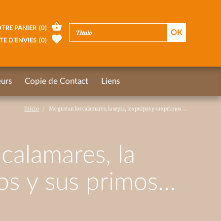
TRE PANIER
(
0
)
TE D’ENVIES
(
0
)
urs
Copie de Contact
Liens
Inicio
Me gustan los calamares, la sepia, los pulpos y sus primos…
calamares, la
pos y sus primos…