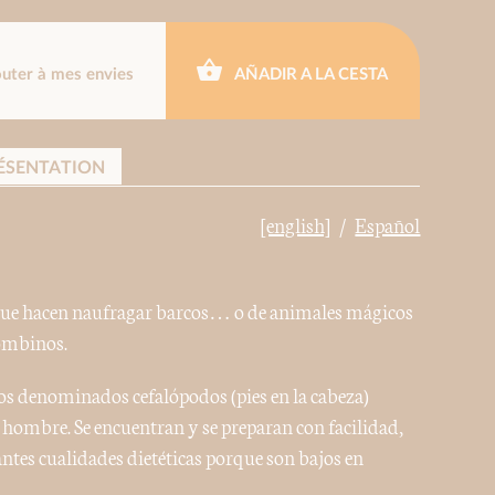
outer à mes envies
AÑADIR A LA CESTA
ÉSENTATION
[english]
Español
ue hacen naufragar barcos… o de animales mágicos
lombinos.
, los denominados cefalópodos (pies en la cabeza)
 hombre. Se encuentran y se preparan con facilidad,
tes cualidades dietéticas porque son bajos en