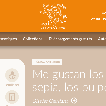
VO
VOTRE LIS
ématiques
Collections
Téléchargements gratuits
Aute
PÁGINA ANTERIOR
Me gustan los 
sepia, los pul
Feuilleter
Olivier Gaudant