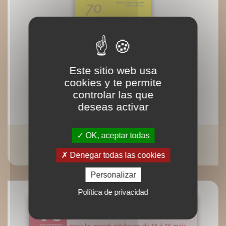
Este sitio web usa
cookies y te permite
controlar las que
deseas activar
OK, aceptar todas
70 recettes pour sportifs
Corinne Dejean Béatrice Vigot-Lagandré
Denegar todas las cookies
Personalizar
Política de privacidad