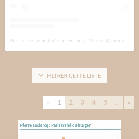
Une publication partagée par Edition Le Sureau (@sureau.edition)
FILTRER CETTE LISTE
«
1
2
3
4
5
...
»