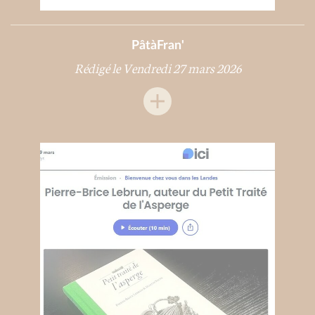
PâtàFran'
Rédigé le Vendredi 27 mars 2026