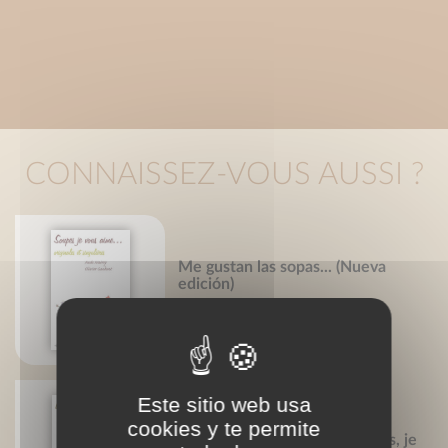
CONNAISSEZ-VOUS AUSSI ?
Me gustan las sopas... (Nueva
edición)
Olivier Gaudant
Aude Mairey
Este sitio web usa
cookies y te permite
Légumes secs et légumineuses, je