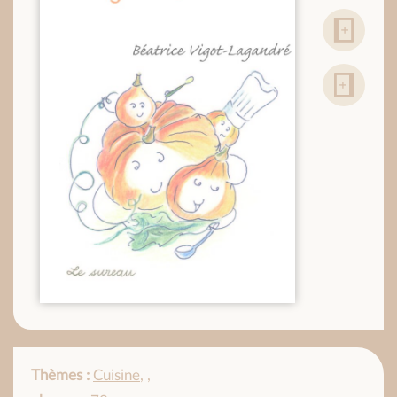
Thèmes :
Cuisine
,
,