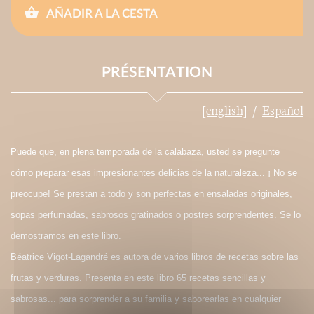
AÑADIR A LA CESTA
PRÉSENTATION
[english]
Español
Puede que, en plena temporada de la calabaza, usted se pregunte
cómo preparar esas impresionantes delicias de la naturaleza... ¡ No se
preocupe! Se prestan a todo y son perfectas en ensaladas originales,
sopas perfumadas, sabrosos gratinados o postres sorprendentes. Se lo
demostramos en este libro.
Béatrice Vigot-Lagandré es autora de varios libros de recetas sobre las
frutas y verduras. Presenta en este libro 65 recetas sencillas y
sabrosas... para sorprender a su familia y saborearlas en cualquier