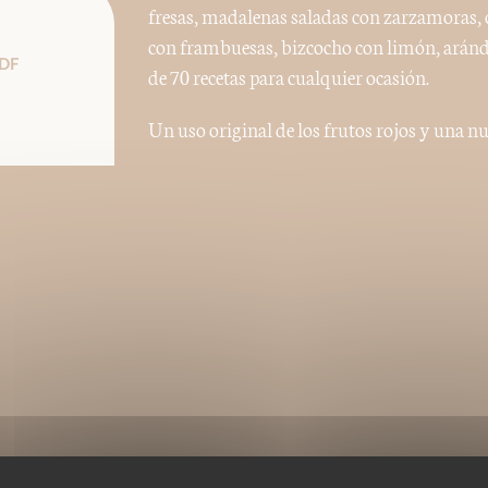
fresas, madalenas saladas con zarzamoras, 
con frambuesas, bizcocho con limón, arándan
DF
de 70 recetas para cualquier ocasión.
Un uso original de los frutos rojos y una n