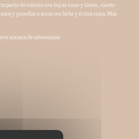
carpacho de salmón con bayas rosas y fresas,
risotto
os y grosellas o arroz con leche y frutos rojos. Más
ueva manera de saborearlos.