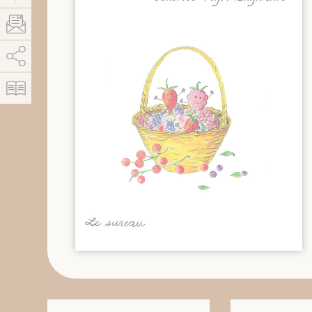
AddThis está deshabilitado.
Permitir