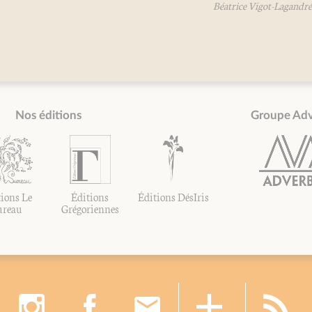
Béatrice Vigot-Lagandré
Nos éditions
Groupe Ad
ions Le
Éditions
Éditions DésIris
ureau
Grégoriennes