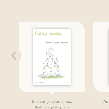
Endives, je vous aime...
Aube
Béatrice Vigot-Lagandré
B