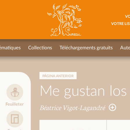
VO
VOTRE LIS
ématiques
Collections
Téléchargements gratuits
Aute
PÁGINA ANTERIOR
Me gustan los 
Feuilleter
Béatrice Vigot-Lagandré