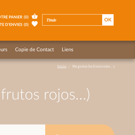
TRE PANIER
(
0
)
TE D’ENVIES
(
0
)
urs
Copie de Contact
Liens
Inicio
Me gustan los frutos rojos…)
frutos rojos…)