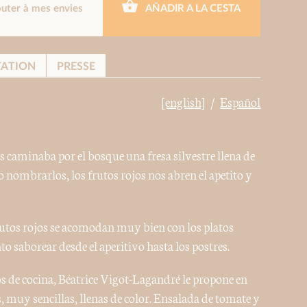
outer à mes envies
AÑADIR A LA CESTA
TATION
PRESSE
[english]
Español
 caminaba por el bosque una fresa silvestre llena de
nombrarlos, los frutos rojos nos abren el apetito y
rutos rojos se acomodan muy bien con los platos
to saborear desde el aperitivo hasta los postres.
os de cocina, Béatrice Vigot-Lagandré le propone en
s, muy sencillas, llenas de color. Ensalada de tomate y