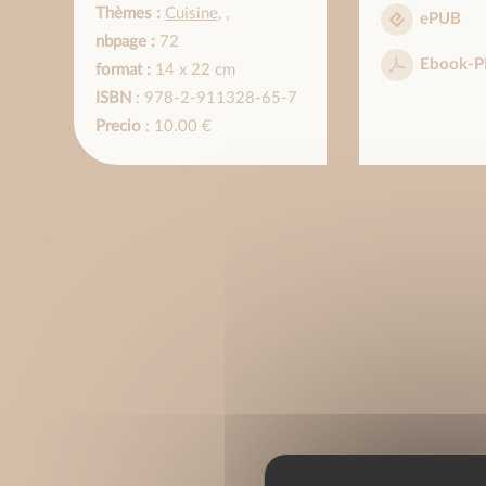
Thèmes :
Cuisine
,
,
ePUB
nbpage :
72
Ebook-P
format :
14 x 22 cm
ISBN
: 978-2-911328-65-7
Precio
: 10.00 €