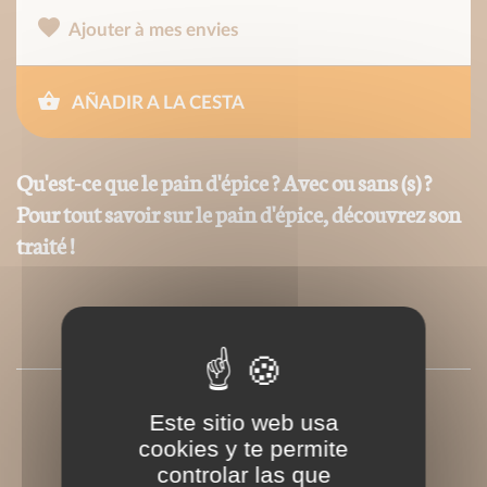
Ajouter à mes envies
AÑADIR A LA CESTA
Qu'est-ce que le pain d'épice ? Avec ou sans (s) ?
Pour tout savoir sur le pain d'épice, découvrez son
traité !
PRESSE
Este sitio web usa
cookies y te permite
controlar las que