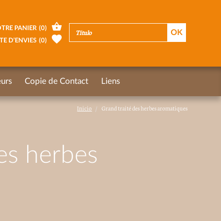
TRE PANIER
(
0
)
TE D’ENVIES
(
0
)
urs
Copie de Contact
Liens
Inicio
Grand traité des herbes aromatiques
es herbes