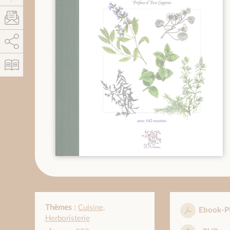
AddThis está deshabilitado.
Permitir
Thèmes :
Cuisine
,
Ebook-P
Herboristerie