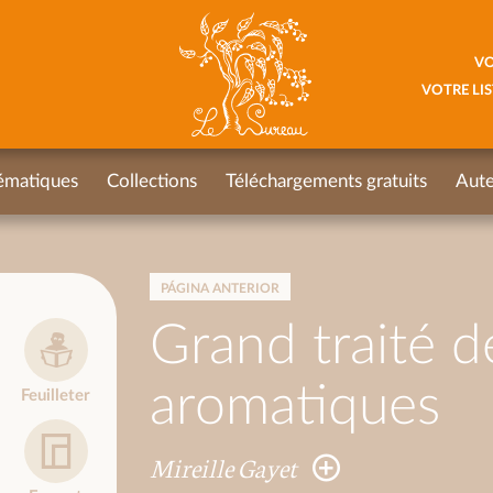
VO
VOTRE LIS
ématiques
Collections
Téléchargements gratuits
Aute
PÁGINA ANTERIOR
Grand traité d
aromatiques
Feuilleter
Mireille Gayet