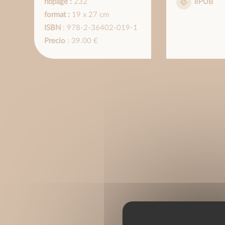
nbpage :
232
ePUB
format :
19 x 27 cm
ISBN
: 978-2-36402-019-1
Precio
: 39.00 €