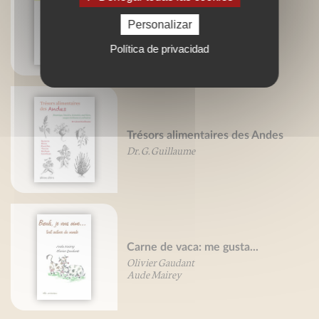
70 recetas para polialérgicos
Personalizar
Política de privacidad
Trésors alimentaires des Andes
Dr. G. Guillaume
Carne de vaca: me gusta...
Olivier Gaudant
Aude Mairey