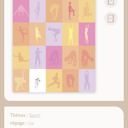
Thèmes :
Sport
,
nbpage :
112