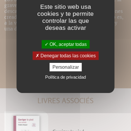
gravedad, son aquellos en los que el cuerpo
Este sitio web usa
descansa, liberándose poco a poco de las tensiones
cookies y te permite
creadas por el estrés de la vida diaria. Este libro es,
controlar las que
a la vez, un homenaje al creador de lo postural y
deseas activar
una descripción del método.
OK, aceptar todas
Denegar todas las cookies
Personalizar
Política de privacidad
LIVRES ASSOCIÉS