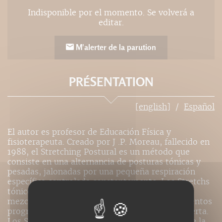
Indisponible por el momento. Se volverá a
editar.
M'alerter de la parution
PRÉSENTATION
[english]
Español
El autor es profesor de Educación Física y
fisioterapeuta. Creado por J .P. Moreau, fallecido en
1988, el Stretching Postural es un método que
consiste en una alternancia de posturas tónicas y
pesadas, jalonadas por una pequeña respiración
específica controlada constantemente. Los Stretchs
tónicos, verdaderos juegos de construcción,
mezclan contracciones profundas con estiramientos
progresivos. El cuerpo vive en plenitud, más alerta.
Los Stretchs pesados, en los que sólo interviene la