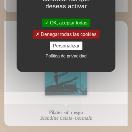
Blandine Calais-Germain
deseas activar
OK, aceptar todas
Denegar todas las cookies
Personalizar
Política de privacidad
Pilates sin riesgo
Blandine Calais-Germain