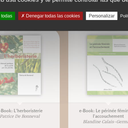
 todas
Denegar todas las cookies
Personalizar
Polí
-Book: L'herboristerie
e-Book: Le périnée fémin
l'accouchement
Patrice De Bonneval
Blandine Calais-Germ