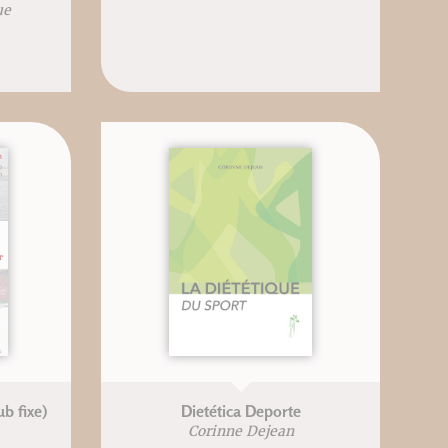
ue
b fixe)
Dietética Deporte
Corinne Dejean