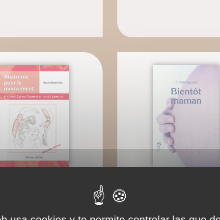
Book: Anatomie pour le
e-Book: Bientôt mam
mouvement - Vol. 2
ne Calais-Germain Andrée
eb usa cookies y te permite controlar las que d
Lamotte