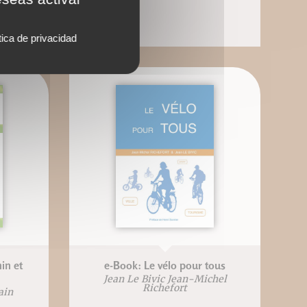
tica de privacidad
in et
e-Book: Le vélo pour tous
Jean Le Bivic Jean-Michel
Richefort
ain