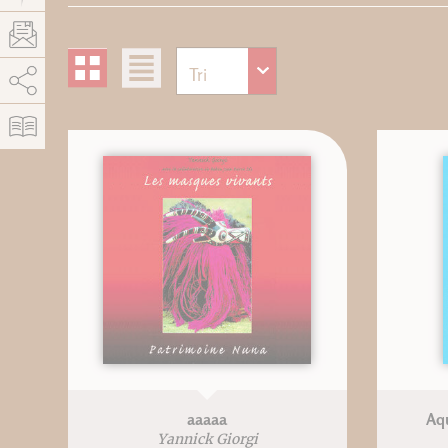
AddThis está deshabilitado.
Permitir
aaaaa
Aq
Yannick Giorgi