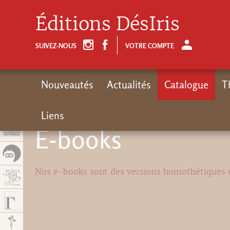
Panel de gestión de cookies
Éditions DésIris
SUIVEZ-NOUS
VOTRE COMPTE
Nouveautés
Actualités
Catalogue
T
Liens
E-books
Nos e-books sont des versions homothétiques 