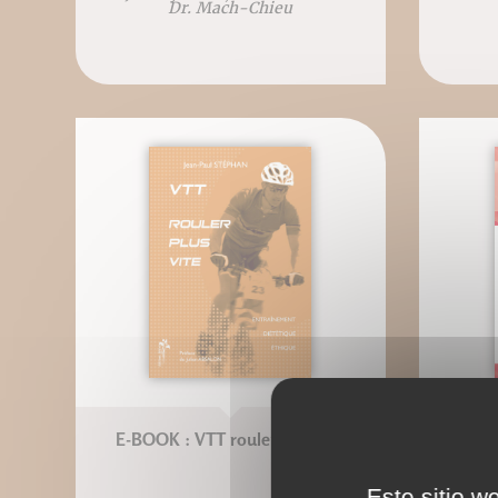
Dr. Mach-Chieu
E-BOOK : VTT rouler plus vite
e-
Blandi
Este sitio w