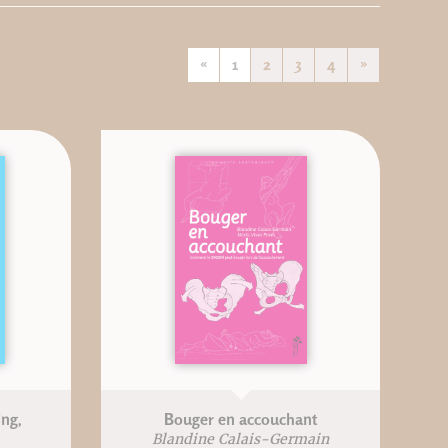
«
1
2
3
4
»
ng,
Bouger en accouchant
Blandine Calais-Germain