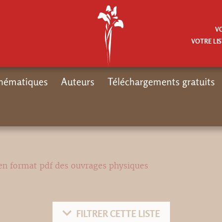
V
VOTRE LIS
hématiques
Auteurs
Téléchargements gratuits
en format pdf des ouvrages physiques
FILTRER CETTE LISTE