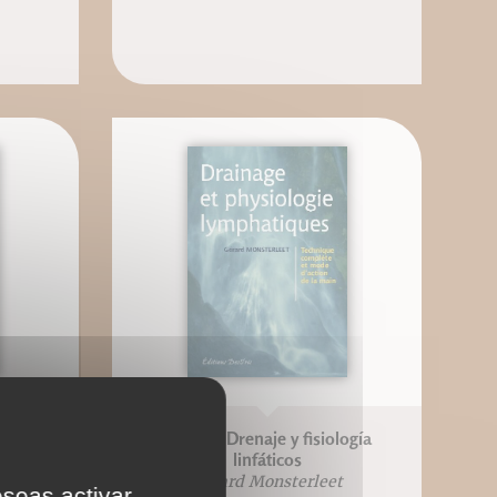
an
e-Book: Drenaje y fisiología
linfáticos
Gérard Monsterleet
eseas activar