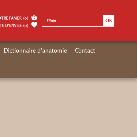
OTRE PANIER
(
0
)
TE D’ENVIES
(
0
)
Dictionnaire d'anatomie
Contact
Inicio
Catalogue
E-books