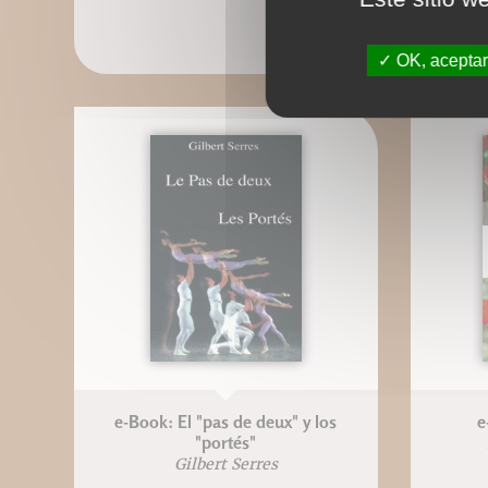
OK, aceptar
e-Book: El "pas de deux" y los
e
"portés"
Gilbert Serres