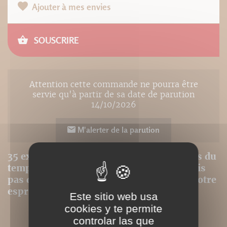
Ajouter à mes envies
SOUSCRIRE
Attention cette commande ne pourra être
servie qu'à partir de sa date de parution
14/10/2026
M'alerter de la parution
35 exercices simples, adaptés aux emplois du
temps chargés et aux espaces exigus (mais
pas que), pour entretenir votre corps et votre
esprit !
Este sitio web usa
cookies y te permite
controlar las que