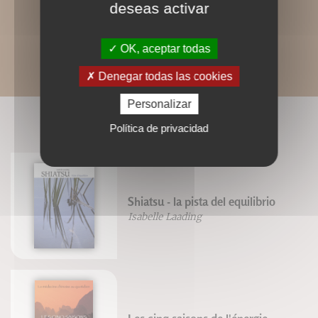
deseas activar
OK, aceptar todas
Denegar todas las cookies
Personalizar
LIVRES ASSOCIÉS
Política de privacidad
Shiatsu - la pista del equilibrio
Isabelle Laading