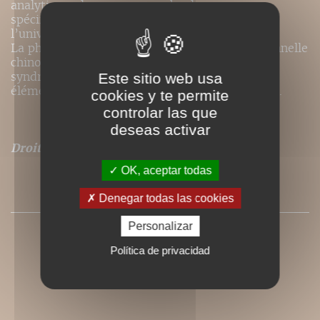
analytique, dans une approche des processus
spécifiquement psychologiques, conforme à
l’universalité des principes originels du Tao.
La physiopathologie de la psychologie traditionnelle
chinoise, trop souvent réduite à l’étude des
syndromes d’organe ou à la théorie des cinq
Este sitio web usa
éléments, est ici présentée dans son intégralité.
cookies y te permite
controlar las que
deseas activar
Droits de traduction disponibles pour ce titre
.
OK, aceptar todas
SOMMAIRE
Denegar todas las cookies
Personalizar
Política de privacidad