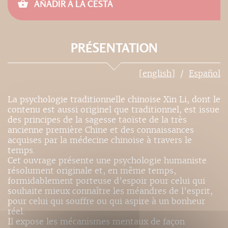
AÑADIR A LA CESTA
PRÉSENTATION
[english]
Español
La psychologie traditionnelle chinoise Xin Li, dont le
contenu est aussi originel que traditionnel, est issue
des principes de la sagesse taoïste de la très
ancienne première Chine et des connaissances
acquises par la médecine chinoise à travers le
temps.
Cet ouvrage présente une psychologie humaniste
résolument originale et, en même temps,
formidablement porteuse d’espoir pour celui qui
souhaite mieux connaître les méandres de l’esprit,
pour celui qui souffre ou qui aspire à un bonheur
réel.
Il expose les mécanismes mentaux de façon