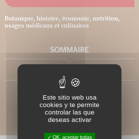
Botanique, histoire, économie, nutrition,
usages médicaux et culinaires
SOMMAIRE
PRESSE
Este sitio web usa
cookies y te permite
controlar las que
deseas activar
OK, aceptar todas