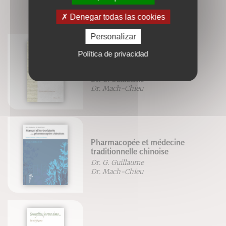
LIVRES ASSOCIÉS
Denegar todas las cookies
Personalizar
Política de privacidad
Tratado de acupuntura y
moxibustión
Dr. G. Guillaume
Dr. Mach-Chieu
Pharmacopée et médecine
traditionnelle chinoise
Dr. G. Guillaume
Dr. Mach-Chieu