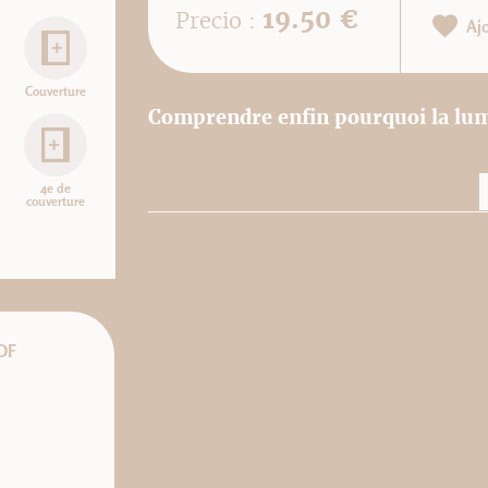
19.50 €
Precio :
Aj
Couverture
Comprendre enfin pourquoi la lumiè
4e de
couverture
DF