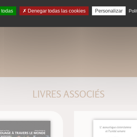
 todas
Denegar todas las cookies
Personalizar
Polí
LIVRES ASSOCIÉS