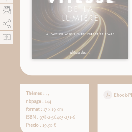
AddThis está deshabilitado.
Permitir
Thèmes :
,
,
Ebook-P
nbpage :
144
format :
17 x 19 cm
ISBN
: 978-2-36403-231-6
Precio
: 19.50 €