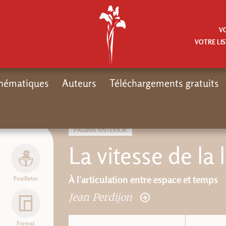
V
VOTRE LIS
hématiques
Auteurs
Téléchargements gratuits
PÁGINA ANTERIOR
La vitesse de la
À l'articulation entre espace et temps
Feuilleter
Jean Perdijon
Format