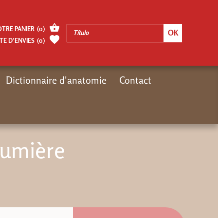
OTRE PANIER
(
0
)
TE D’ENVIES
(
0
)
Dictionnaire d'anatomie
Contact
Inicio
Autres pages
La vitesse de la lumière
 lumière