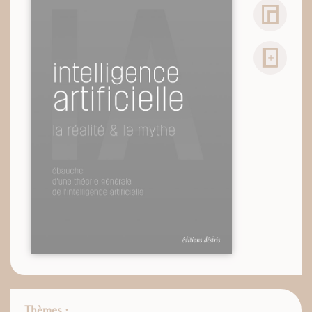
Thèmes :
,
,