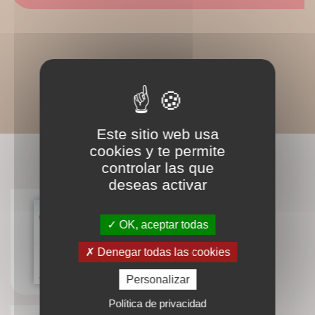
Este sitio web usa
cookies y te permite
LIVRES ASSOCIÉS
controlar las que
deseas activar
OK, aceptar todas
Étude biaisée
Denegar todas las cookies
Alexis Clapin
Personalizar
Política de privacidad