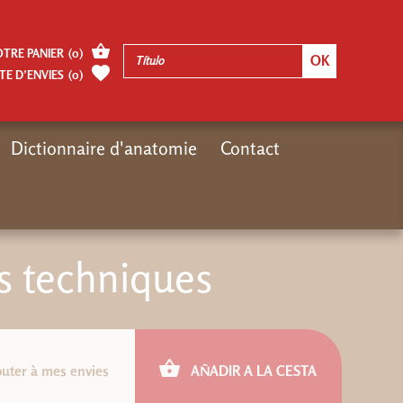
OTRE PANIER
(
0
)
TE D’ENVIES
(
0
)
Dictionnaire d'anatomie
Contact
Inicio
Autres pages
VTT Maîtriser les techniques
es techniques
outer à mes envies
AÑADIR A LA CESTA