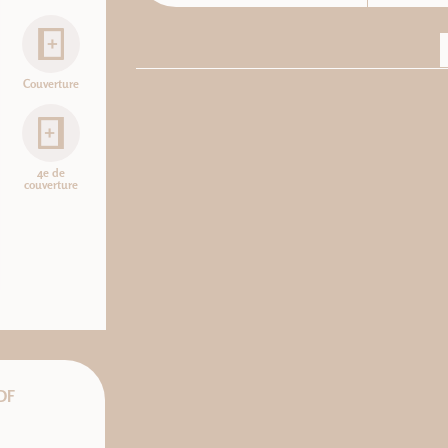
Couverture
4e de
couverture
DF