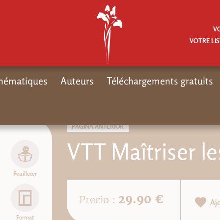
V
VOTRE LIS
hématiques
Auteurs
Téléchargements gratuits
PÁGINA ANTERIOR
VTT Maîtriser l
Feuilleter
29.90 €
Precio :
Aj
Format