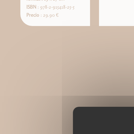
ISBN
: 978-2-915418-25-5
Precio
: 29.90 €