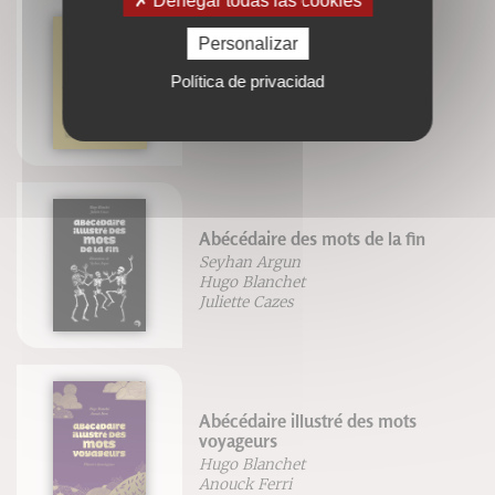
Denegar todas las cookies
Personalizar
Nos racines celtiques
Política de privacidad
Pierre Gastal
Abécédaire des mots de la fin
Seyhan Argun
Hugo Blanchet
Juliette Cazes
Abécédaire illustré des mots
voyageurs
Hugo Blanchet
Anouck Ferri