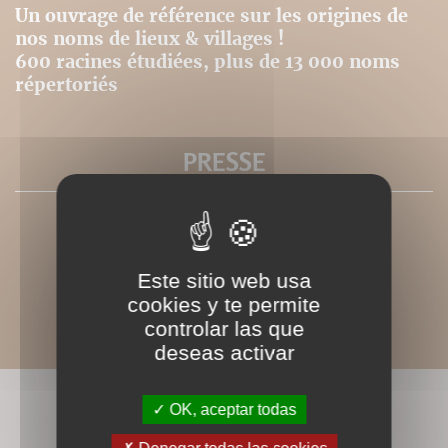
Un ouvrage de référence sur les origines de
nos noms de lieux & villages !
600 racines étudiées, plus de 13 000 noms
répertoriés
PRESSE
Este sitio web usa
cookies y te permite
controlar las que
deseas activar
LIVRES ASSOCIÉS
OK, aceptar todas