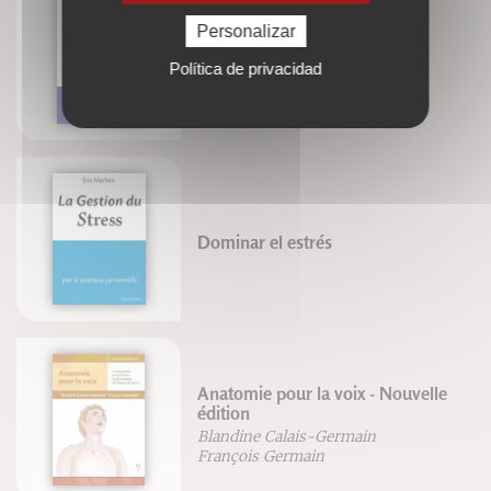
Personalizar
Le chant prénatal
Política de privacidad
Marie-Laure Potel
Dominar el estrés
Anatomie pour la voix - Nouvelle
édition
Blandine Calais-Germain
François Germain