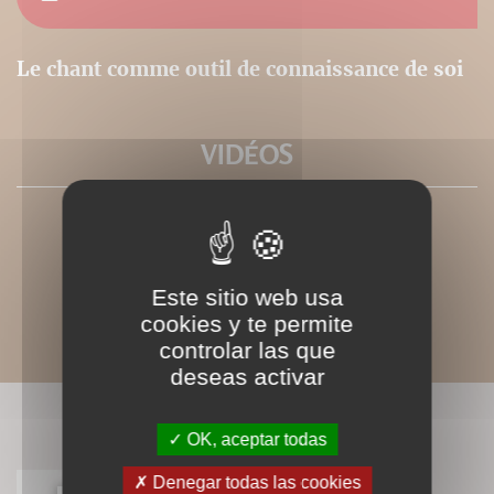
Le chant comme outil de connaissance de soi
VIDÉOS
Este sitio web usa
cookies y te permite
controlar las que
deseas activar
LIVRES ASSOCIÉS
OK, aceptar todas
Denegar todas las cookies