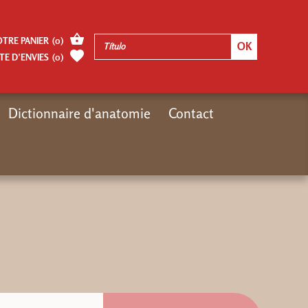
OTRE PANIER
(
0
)
TE D’ENVIES
(
0
)
Dictionnaire d'anatomie
Contact
Inicio
Autres pages
RESPIRATION