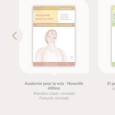
omie pour la voix - Nouvelle
El periné femenino y e
édition
Blandine Calais-Ger
Blandine Calais-Germain
François Germain