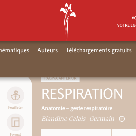
V
VOTRE LIS
hématiques
Auteurs
Téléchargements gratuits
PÁGINA ANTERIOR
RESPIRATION
Anatomie – geste respiratoire
Feuilleter
Blandine Calais-Germain
Format