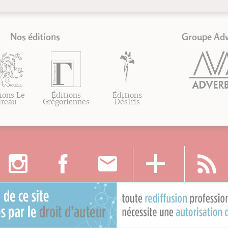
Nos éditions
Groupe Ad
ions Le
Éditions
Éditions
ureau
Grégoriennes
DésIris