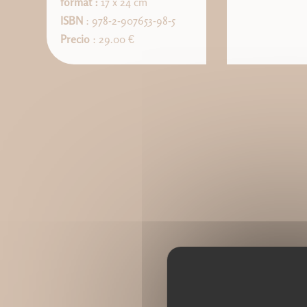
format :
17 x 24 cm
ISBN
: 978-2-907653-98-5
Precio
: 29.00 €