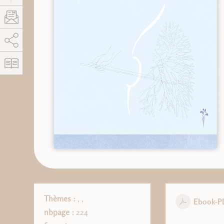
AddThis está deshabilitado.
Permitir
Thèmes :
,
,
Ebook-P
nbpage :
224