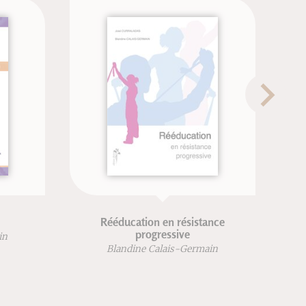
Rééducation en résistance
Bouger en ac
progressive
Blandine Calai
Blandine Calais-Germain