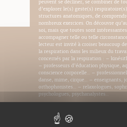
peuvent se décliner, se combiner de tou
d’explorer le(s) geste(s) respiratoire(s
structures anatomiques, de comprendre 
nombreux exercices. On découvre qu’au
soi, mais que toutes sont intéressantes
accompagner telle ou telle circonstance
lecteur est invité à croiser beaucoup de
la respiration dans les milieux du trava
concernés par la respiration : – kiné
– professeurs d’éducation physique, a
conscience corporelle… – professionnels
danse, mime, cirque… – enseignants, jo
orthophonistes… – relaxologues, sophr
psychologues, psychanalystes…