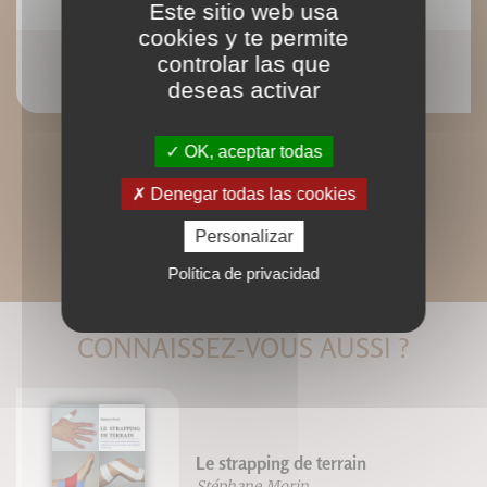
Este sitio web usa
cookies y te permite
controlar las que
Nager en eaux libres et en triathlon
Olivier Silberzahn
deseas activar
OK, aceptar todas
Denegar todas las cookies
Personalizar
Política de privacidad
CONNAISSEZ-VOUS AUSSI ?
Le strapping de terrain
Stéphane Morin