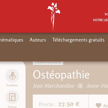
V
VOTRE LIS
hématiques
Auteurs
Téléchargements gratuits
PÁGINA ANTERIOR
Ostéopathie
Jean Marchandise
Anne-Pau
Feuilleter
27.50 €
Precio :
Aj
Format