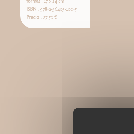
format :
17 x 24 cm
ISBN
: 978-2-36403-100-5
Precio
: 27.50 €