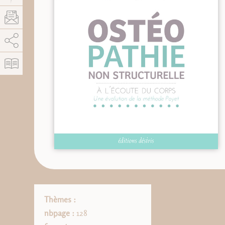
AddThis está deshabilitado.
Permitir
Thèmes :
nbpage :
128