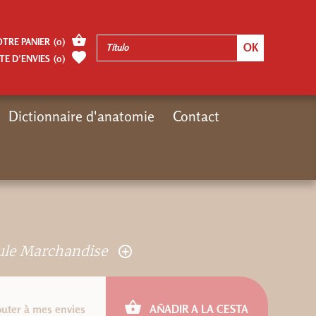
OTRE PANIER
(
0
)
TE D’ENVIES
(
0
)
Dictionnaire d'anatomie
Contact
Inicio
Autres pages
Ostéopathie
le Marchandise
outer à mes envies
AÑADIR A LA CESTA