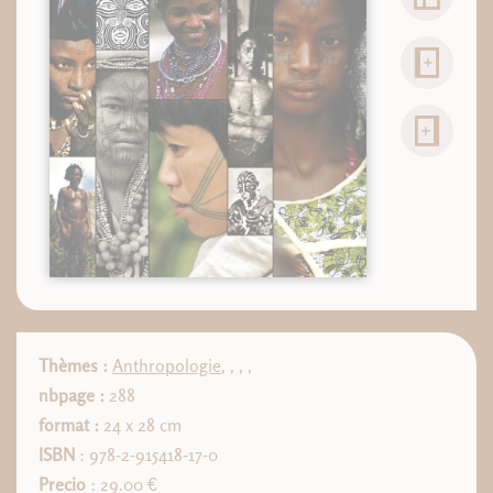
Thèmes :
Anthropologie
,
,
,
,
nbpage :
288
format :
24 x 28 cm
ISBN
: 978-2-915418-17-0
Precio
: 29.00 €