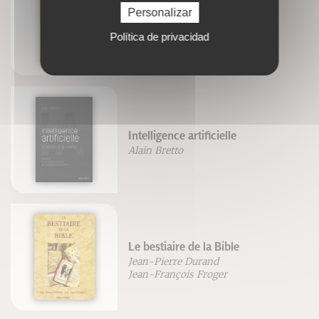
Personalizar
Serial virus
Aliocha Wald Lasowski
Política de privacidad
Intelligence artificielle
Alain Bretto
Le bestiaire de la Bible
Jean-Pierre Durand
Jean-François Froger