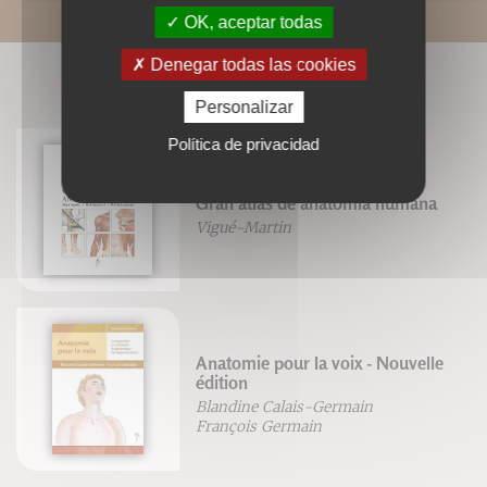
OK, aceptar todas
Denegar todas las cookies
LIVRES ASSOCIÉS
Personalizar
Política de privacidad
Gran atlas de anatomía humana
Vigué-Martin
Anatomie pour la voix - Nouvelle
édition
Blandine Calais-Germain
François Germain