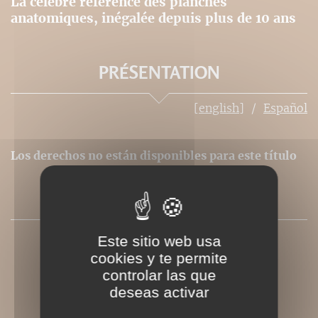
La célèbre référence des planches
anatomiques, inégalée depuis plus de 10 ans
PRÉSENTATION
[english]
Español
Los
derechos
no están
disponibles
para este título
PRESSE
Este sitio web usa
cookies y te permite
controlar las que
deseas activar