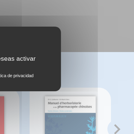
eseas activar
tica de privacidad