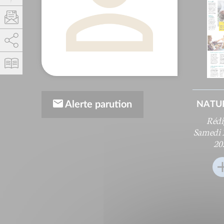
AddThis está deshabilitado.
Permitir
Alerte parution
NATUR
Rédi
Samedi 1
20