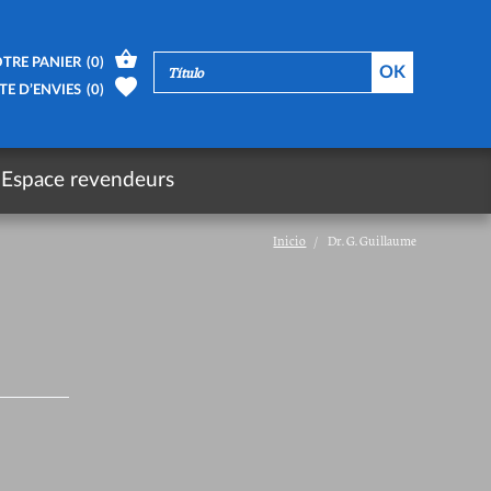
TRE PANIER
(
0
)
TE D’ENVIES
(
0
)
Espace revendeurs
Inicio
Dr. G. Guillaume