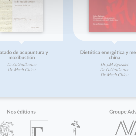
atado de acupuntura y
Dietética energética y me
moxibustión
china
Dr. G. Guillaume
Dr. J.M. Eyssalet
Dr. Mach-Chieu
Dr. G. Guillaume
Dr. Mach-Chieu
Nos éditions
Groupe Ad