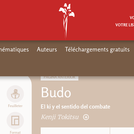
V
VOTRE LIS
hématiques
Auteurs
Téléchargements gratuits
PÁGINA ANTERIOR
Budo
El ki y el sentido del combate
Feuilleter
Kenji Tokitsu
Format