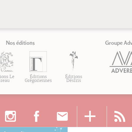
Nos éditions
Groupe Ad
ions Le
Éditions
Éditions
ureau
Grégoriennes
DésIris