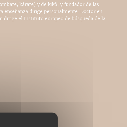
combate, kárate) y de kikô, y fundador de las
ya enseñanza dirige personalmente. Doctor en
n dirige el Instituto europeo de búsqueda de la