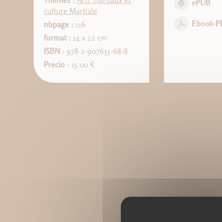
Thèmes :
Arts martiaux et
ePUB
culture Martiale
Ebook-P
nbpage :
116
format :
14 x 22 cm
ISBN
: 978-2-907653-68-8
Precio
: 15.00 €