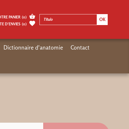
OTRE PANIER
(
0
)
TE D’ENVIES
(
0
)
Dictionnaire d'anatomie
Contact
Inicio
Autres pages
Budo