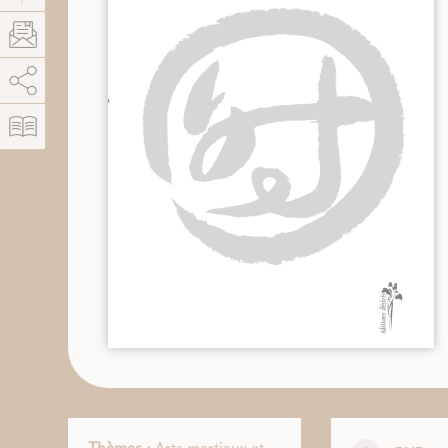
AddThis está deshabilitado.
Permitir