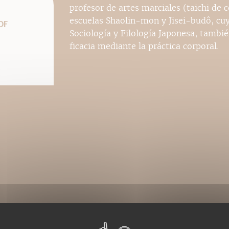
profesor de artes marciales (taichi de 
escuelas Shaolin-mon y Jisei-budô, cu
DF
Sociología y Filología Japonesa, tambié
ficacia mediante la práctica corporal.