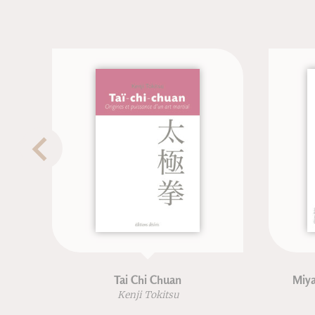
Tai Chi Chuan
Miyam
Kenji Tokitsu