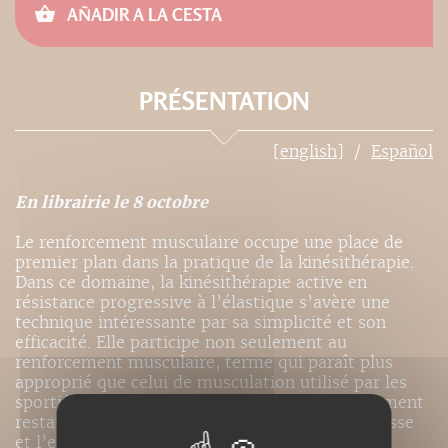
AÑADIR A LA CESTA
PRÉSENTATION
[english]
Español
En librairie le 8 octobre
Le renforcement musculaire occupe une place de
premier plan dans la pratique de la kinésithérapie.
Dans ce domaine, la kinésithérapie active en
résistance progressive à l’élastique s’avère une
technique intéressante par sa simplicité et son
efficacité. Elle participe non seulement au
renforcement musculaire, terme qui paraît plus
approprié que celui de musculation utilisé par les
sportifs et les culturistes, mais elle peut également
restaurer les autres qualités du muscle : la vitesse
et l’endurance.