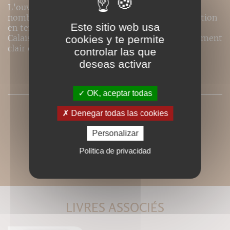
L’ouvrage de José Curraladas référence de
nombreuses possibilités d’exercices de rééducation
Este sitio web usa
en tension progressive. Les dessins de Blandine
Calais-Germain en font un ouvrage particulièrement
cookies y te permite
clair et simple d’utilisation.
controlar las que
deseas activar
SOMMAIRE
OK, aceptar todas
Denegar todas las cookies
Personalizar
Política de privacidad
LIVRES ASSOCIÉS