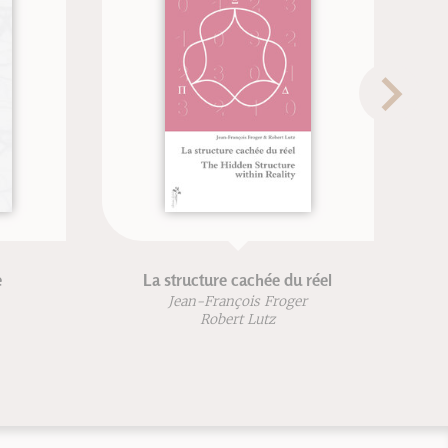
La structure cachée du réel
La v
Jean-François Froger
Frè
Robert Lutz