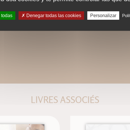
descubrimientos de la interacción psi
 todas
Denegar todas las cookies
Personalizar
Polí
Este libro es fruto de la enseñanza y d
autores. Presenta una síntesis completa 
LIVRES ASSOCIÉS