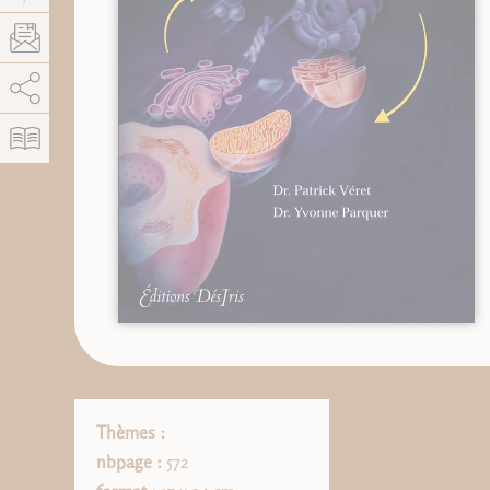
AddThis está deshabilitado.
Permitir
Thèmes :
nbpage :
572