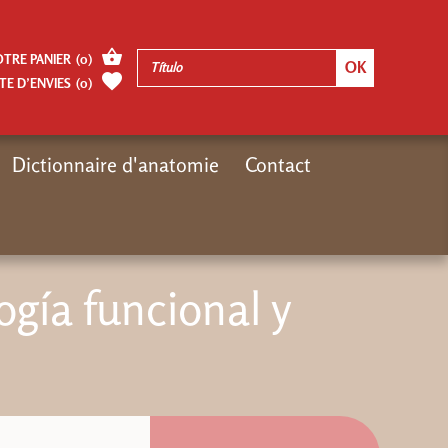
OTRE PANIER
(
0
)
TE D’ENVIES
(
0
)
Dictionnaire d'anatomie
Contact
Inicio
Autres pages
Manual de fisiología funcional y nutripuntura
ogía funcional y