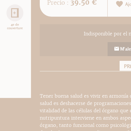
39.50 €
Precio :
Aj
4e de
couverture
Indisponible por el 
M'ale
PR
Tener buena salud es vivir en armonía
salud es deshacerse de programaciones 
vitalidad de las células del órgano qu
nutripuntura interviene en ambos aspec
órgano, tanto funcional como psicológi