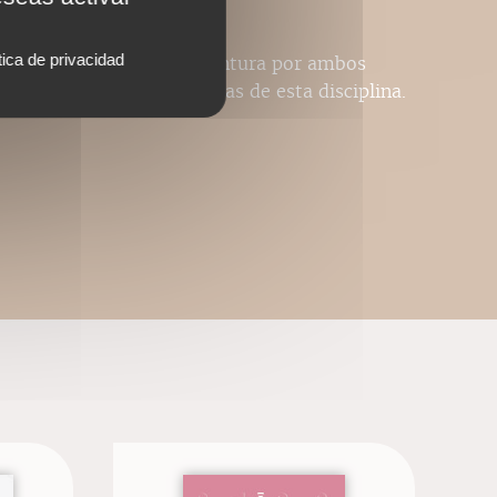
que/soma.
tica de privacidad
el desarrollo de la nutripuntura por ambos
de las nociones específicas de esta disciplina.