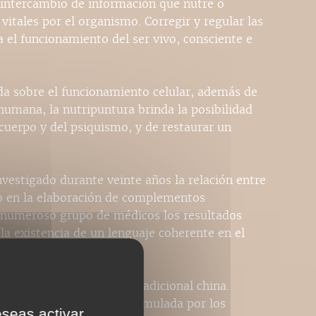
 intercambio de información que nutre o
s vitales por el organismo. Corregir y regular las
 el funcionamiento del ser vivo, consciente e
ada sobre el funcionamiento celular, además de
humana, la nutripuntura brinda la posibilidad
cuerpo y del psiquismo, y de restaurar un
nvestigado durante veinte años la relación entre
ado en la elaboración de complementos
n numeroso grupo de médicos los resultados
la existencia de un lenguaje coherente en el
 empieza a entender.
y titulada en medicina tradicional china.
édica muy completa, estimulada por los
eseas activar