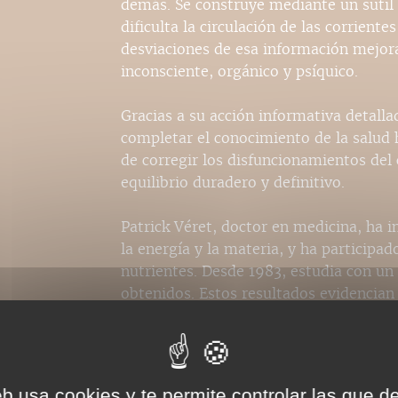
demás. Se construye mediante un sutil
dificulta la circulación de las corriente
desviaciones de esa información mejora
inconsciente, orgánico y psíquico.
Gracias a su acción informativa detall
completar el conocimiento de la salud 
de corregir los disfuncionamientos del 
equilibrio duradero y definitivo.
Patrick Véret, doctor en medicina, ha i
la energía y la materia, y ha particip
nutrientes. Desde 1983, estudia con u
obtenidos. Estos resultados evidencian 
cuerpo humano cuyo alcance apenas se
Yvonne Parquer es doctora en medicina 
Cuenta con varios años de formación m
eb usa cookies y te permite controlar las que d