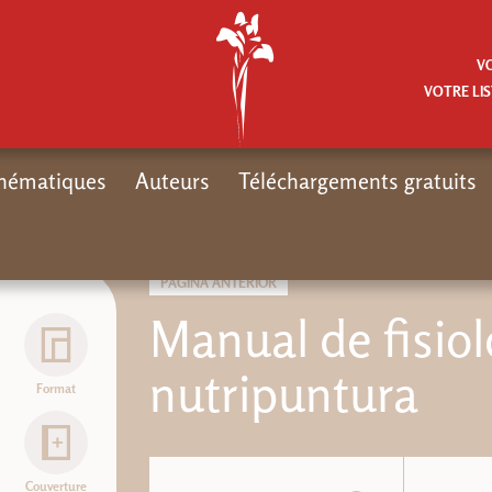
V
VOTRE LIS
hématiques
Auteurs
Téléchargements gratuits
PÁGINA ANTERIOR
Manual de fisiol
nutripuntura
Format
Couverture