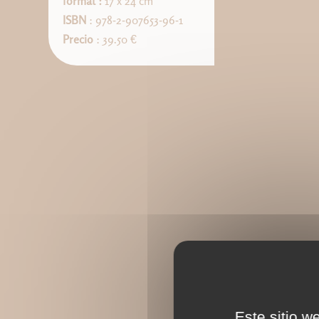
format :
17 x 24 cm
ISBN
: 978-2-907653-96-1
Precio
: 39.50 €
Este sitio w