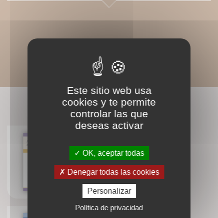
Este sitio web usa
cookies y te permite
LIVRES ASSOCIÉS
controlar las que
deseas activar
OK, aceptar todas
Anatomie pour le yoga
Blandine Calais-Germain
Denegar todas las cookies
Personalizar
Política de privacidad