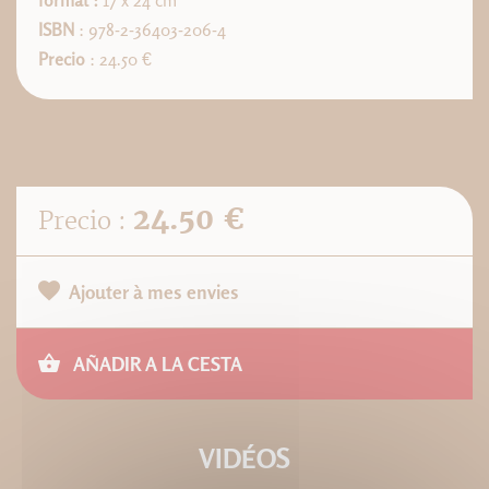
format :
17 x 24 cm
ISBN
: 978-2-36403-206-4
Precio
: 24.50 €
24.50 €
Precio :
Ajouter à mes envies
AÑADIR A LA CESTA
VIDÉOS