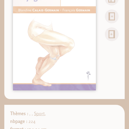
Thèmes :
,
,
Sport
,
nbpage :
224