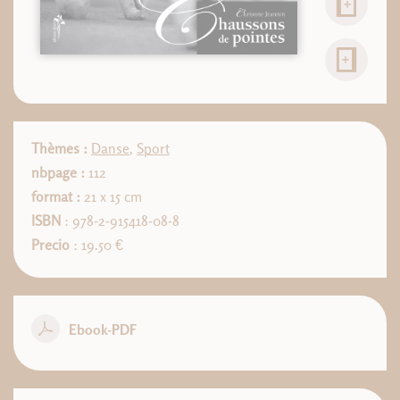
Thèmes :
Danse
,
Sport
nbpage :
112
format :
21 x 15 cm
ISBN
: 978-2-915418-08-8
Precio
: 19.50 €
Ebook-PDF