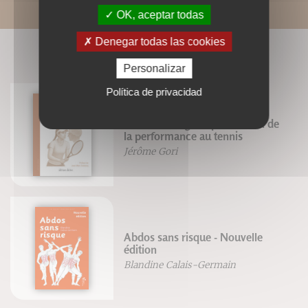
OK, aceptar todas
Denegar todas las cookies
LIVRES ASSOCIÉS
Personalizar
Política de privacidad
Neurotraining et optimisation de
la performance au tennis
Jérôme Gori
Abdos sans risque - Nouvelle
édition
Blandine Calais-Germain