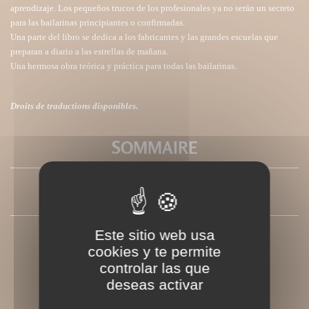
aprendizaje. Los pequeños trucos de los profesionales ya no serán un secreto
para las bailarinas principiantes o confirmadas.
Una parte del libro se dedica a los fabricantes y las grandes escuelas que
preparan a diario a las estrellas de mañana.
Una hermosa obra teórica y práctica para todas las bailarinas.
Droits de traductions disponibles.
SOMMAIRE
PRESSE
Este sitio web usa
cookies y te permite
controlar las que
deseas activar