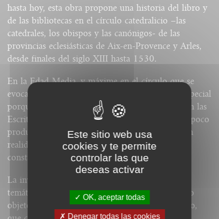
hasta hoy, esta obra propone una historia del libro y
de las bibliotecas en el círculo catedralicio –las
catedrales, los obispos y las canónigos‑ de las
provincias eclesiásticas de Aix-en-Provence y Arles,
desde finales del siglo XIII hasta 1530.
En la Edad Media, y máxime en el círculo que se
evoca la obra, el libro gozaba de un prestigio especial
porque era un símbolo en una religión basada en las
Escrituras, por su modo de producción, largo y poco
productivo, o incluso por su valor intrínseco. En
Este sitio web usa
realidad, los libros eran objeto de atenciones
cookies y te permite
controlar las que
constantes.
deseas activar
La investigación se presenta en cinco capítulos
temáticos y propone abordar el libro tanto como
OK, aceptar todas
objeto de colección, mercantil o de conocimiento,
Denegar todas las cookies
que como producto de una actividad artesana o