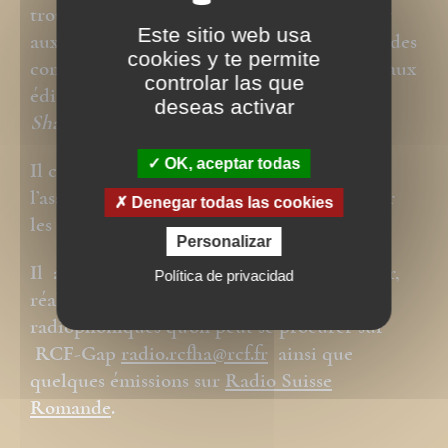
trouver une
Étude sur l’épître aux Romains
Este sitio web usa
aux archives de l’
Inalco
(1974) et une étude des
cookies y te permite
controverses de Jésus à propos du Shabbat aux
controlar las que
éditions Grégoriennes :
« Le Maître du
deseas activar
Shabbat »
(2009).
OK, aceptar todas
Il collabore aux travaux et recherches de
l’association « Eecho »
contact@eecho.fr
sur
Denegar todas las cookies
les origines araméennes du christianisme.
Personalizar
Il a produit avec Annie-Gabrièle Schreiber,
Política de privacidad
réalisatrice, une centaine d’émissions
radiophoniques qu’on peut se procurer sur
RCF-Gap
radio.rcfha@rcf.fr
ainsi que
quelques émissions sur
Radio Suisse
Romande
.