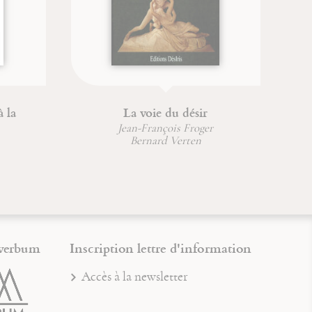
La Couronne du Grand-
Ch
Prêtre
Jean-François Froger
verbum
Inscription lettre d'information
Accès à la newsletter