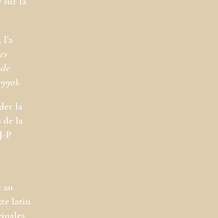
 sur la
 l’a
rs
 de
990).
der la
 de la
J-P
t au
te latin
inales,