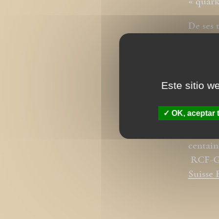
« quark
De ses 
l’épîtr
controv
Grégori
Este sitio w
Il coll
contact
OK, aceptar 
Il a pr
centain
RCF-
Suisse