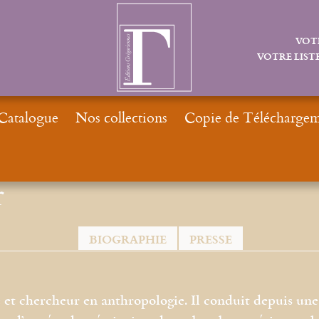
VOT
VOTRE LISTE
Catalogue
Nos collections
Copie de Téléchargeme
r
BIOGRAPHIE
PRESSE
 et chercheur en anthropologie. Il conduit depuis une