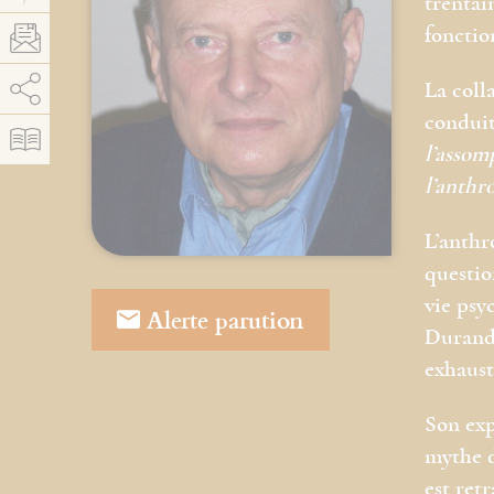
trentai
fonctio
AddThis está deshabilitado.
Permitir
La coll
conduit
l’assom
l’anthr
L’anthr
questio
vie psy
Alerte parution
Durand,
exhausti
Son exp
mythe d
est ret