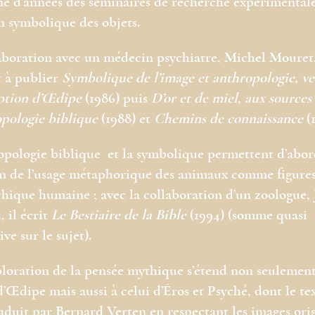
ne d’années des séminaires de recherche expérimentale
n symbolique des objets.
aboration avec un médecin psychiatre, Michel Mouret,
 à publier
Symbolique de l’image et anthropologie, ve
ption d’Œdipe
(1986) puis
D’or et de miel, aux sources
opologie biblique
(1988) et
Chemins de connaissance
(1
opologie biblique et la symbolique permettent d’abor
n de l’usage métaphorique des animaux comme figures
chique humaine ; avec la collaboration d’un zoologue, 
 il écrit
Le Bestiaire de la Bible
(1994) (somme quasi
ve sur le sujet).
loration de la pensée mythique s’étend non seulemen
’Œdipe mais aussi à celui d’Éros et Psyché, dont le tex
raduit par Bernard Verten en respectant les images orig