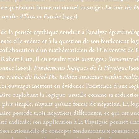
interprétation donne un nouvel ouvrage :
La voie du D
e mythe d’Éros et Psyché
(1997).
 de la pensée mythique conduit à l’analyse épistémolo
ensée elle-même et à la question de son fondement log
 collaboration d’un mathématicien de l’Université de 
 Robert Lutz, il en résulte trois ouvrages :
Structure d
sance
(2003),
Fondements logiques de la Physique
(200
re cachée du Réel-The hidden structure within realit
Ces ouvrages mettent en évidence l’existence d’une log
aire englobant la logique usuelle comme sa réductio
, plus simple, n’ayant qu’une forme de négation. La lo
aire possède trois négations différentes, ce qui est un
té radicale; son application à la Physique permet un
tion rationnelle de concepts fondamentaux comme ce