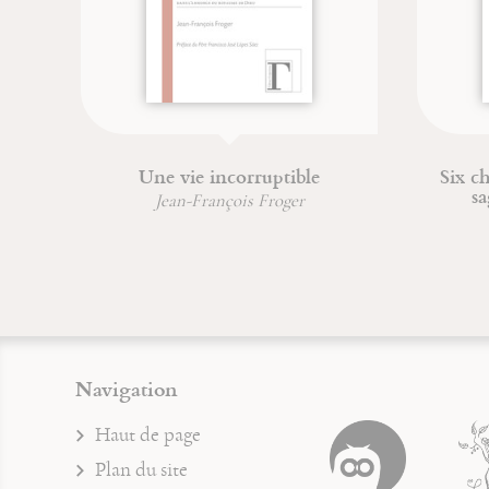
Six chemins pour connaître la
Du com
sagesse et l'intelligence
Jean-François Froger
Jea
Navigation
Haut de page
Plan du site