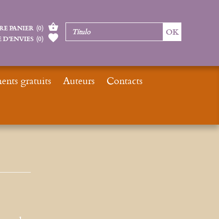
RE PANIER
(
0
)
 D’ENVIES
(
0
)
nts gratuits
Auteurs
Contacts
Inicio
Jean-François Froger