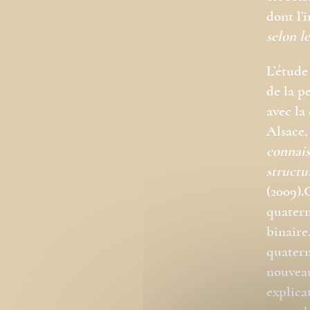
dont l’
selon l
L’étude
de la p
avec la
Alsace,
connais
structu
(2009).
quatern
binaire
quatern
nouveau
explica