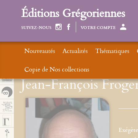
Panel de gestión de cookies
Éditions Grégoriennes
SUIVEZ-NOUS
VOTRE COMPTE
Nouveautés
Actualités
Thématiques
Copie de Nos collections
Jean-François Froge
Exégète