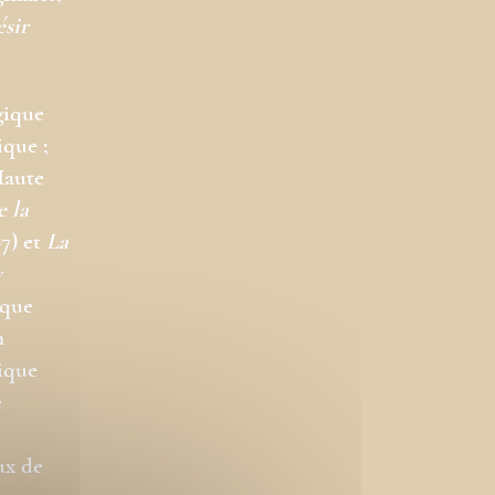
ésir
gique
ique ;
Haute
e la
7) et
La
y
ique
n
gique
e
e
ux de