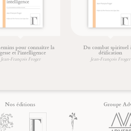
bat spirituel à la
La voie du désir
déification
Jean-François Froger
n-François Froger
Bernard Verten
Nos éditions
Groupe Ad