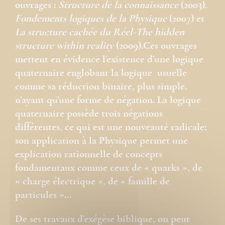
ouvrages :
Structure de la connaissance
(2003),
Fondements logiques de la Physique
(2007) et
La structure cachée du Réel-The hidden
structure within reality
(2009).Ces ouvrages
mettent en évidence l’existence d’une logique
quaternaire englobant la logique usuelle
comme sa réduction binaire, plus simple,
n’ayant qu’une forme de négation. La logique
quaternaire possède trois négations
différentes, ce qui est une nouveauté radicale;
son application à la Physique permet une
explication rationnelle de concepts
fondamentaux comme ceux de « quarks », de
« charge électrique », de « famille de
particules »…
De ses travaux d’exégèse biblique, on peut