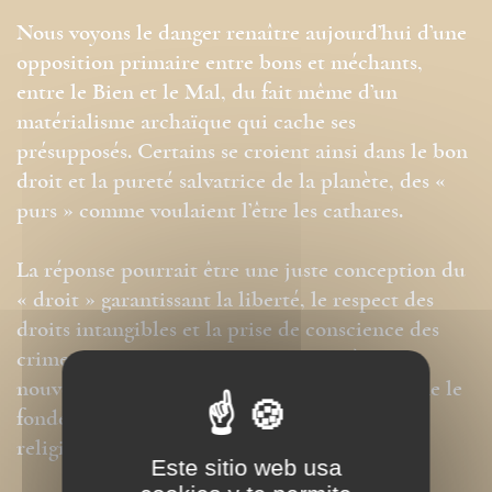
Nous voyons le danger renaître aujourd’hui d’une
opposition primaire entre bons et méchants,
entre le Bien et le Mal, du fait même d’un
matérialisme archaïque qui cache ses
présupposés. Certains se croient ainsi dans le bon
droit et la pureté salvatrice de la planète, des «
purs » comme voulaient l’être les cathares.
La réponse pourrait être une juste conception du
« droit » garantissant la liberté, le respect des
droits intangibles et la prise de conscience des
crimes imprescriptibles. Sinon, gare à une
nouvelle « inquisition » qui n’aurait pas même le
fondement éthique ni la retenue des anciens
religieux !
Este sitio web usa