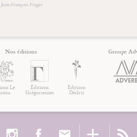
Jean-François Froger
Nos éditions
Groupe Ad
ions Le
Éditions
Éditions
ureau
Grégoriennes
DésIris