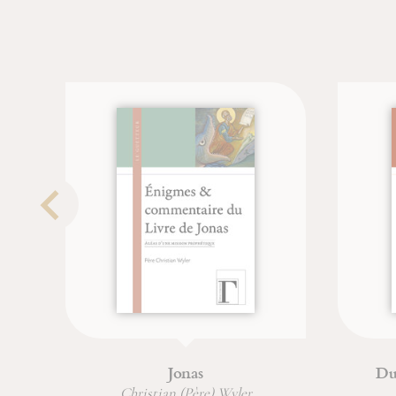
Jonas
Du 
Christian (Père) Wyler