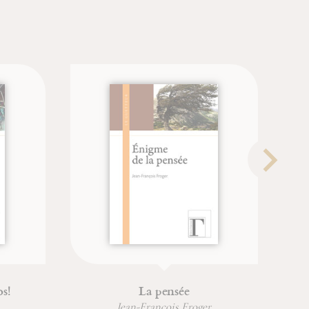
s!
La pensée
Jean-François Froger