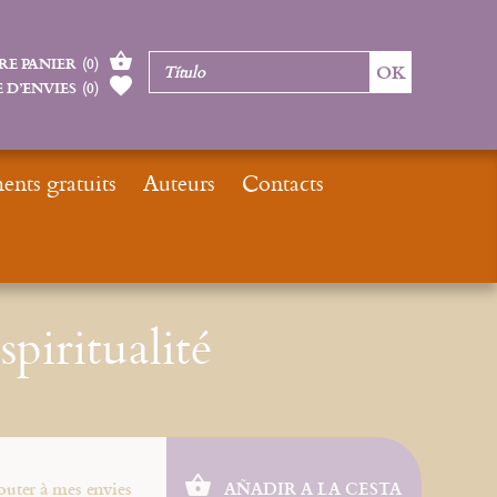
RE PANIER
(
0
)
 D’ENVIES
(
0
)
nts gratuits
Auteurs
Contacts
Inicio
Nouveautés
La Parousie et sa spiritualité
spiritualité
outer à mes envies
AÑADIR A LA CESTA