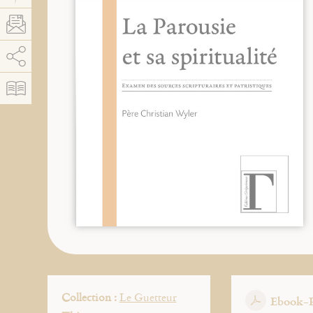
AddThis está deshabilitado.
Permitir
Collection :
Le Guetteur
Ebook-