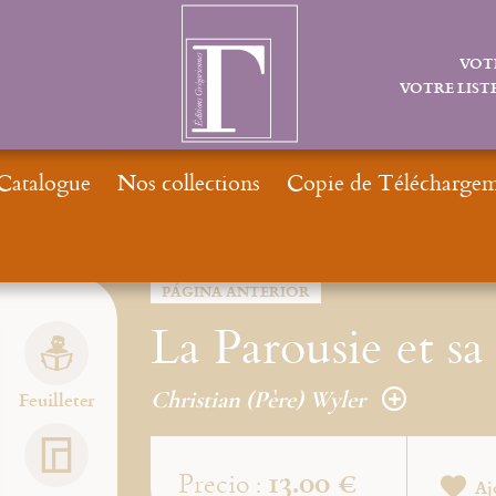
VOT
VOTRE LISTE
Catalogue
Nos collections
Copie de Téléchargeme
PÁGINA ANTERIOR
La Parousie et sa 
Christian (Père) Wyler
Feuilleter
13.00 €
Precio :
Aj