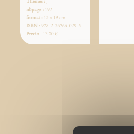
Thèmes :
,
nbpage :
192
format :
13 x 19 cm
ISBN
: 978-2-36766-029-5
Precio
: 13.00 €