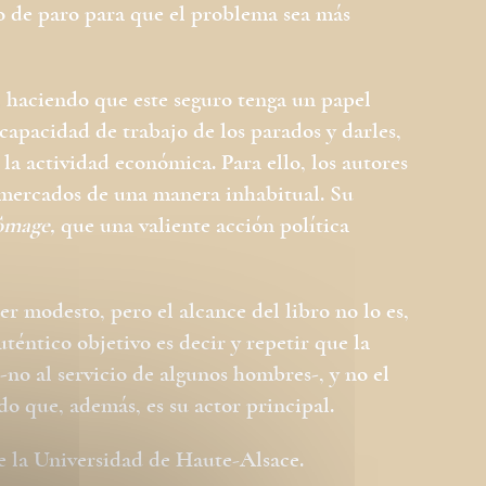
o de paro para que el problema sea más
á, haciendo que este seguro tenga un papel
capacidad de trabajo de los parados y darles,
 la actividad económica. Para ello, los autores
 mercados de una manera inhabitual. Su
ômage,
que una valiente acción política
r modesto, pero el alcance del libro no lo es,
uténtico objetivo es decir y repetir que la
‑no al servicio de algunos hombres‑, y no el
o que, además, es su actor principal.
e la Universidad de Haute-Alsace.