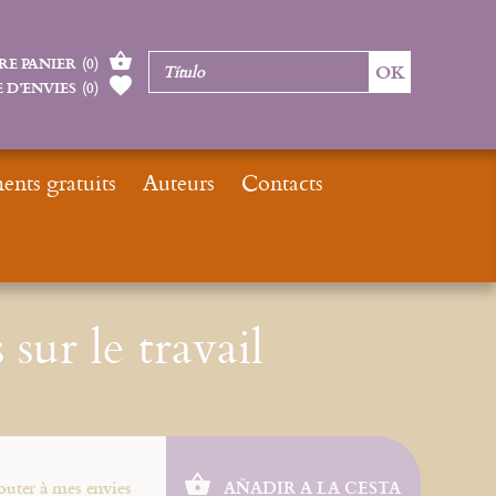
RE PANIER
(
0
)
 D’ENVIES
(
0
)
nts gratuits
Auteurs
Contacts
Inicio
Catalogue
ePub
ePub : Réflexions sur le travail
sur le travail
outer à mes envies
AÑADIR A LA CESTA