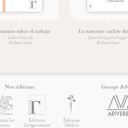
exiones sobre el trabajo
La structure cachée du
Giles Decock
Jean-François Froger
Robert Lutz
Robert Lutz
Nos éditions
Groupe Ad
ions Le
Éditions
Éditions
ureau
Grégoriennes
DésIris