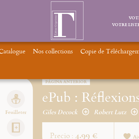
VOT
VOTRE LISTE
Catalogue
Nos collections
Copie de Téléchargeme
PÁGINA ANTERIOR
ePub : Réflexions 
Giles Decock
Robert Lutz
Feuilleter
4.99 €
Precio :
Aj