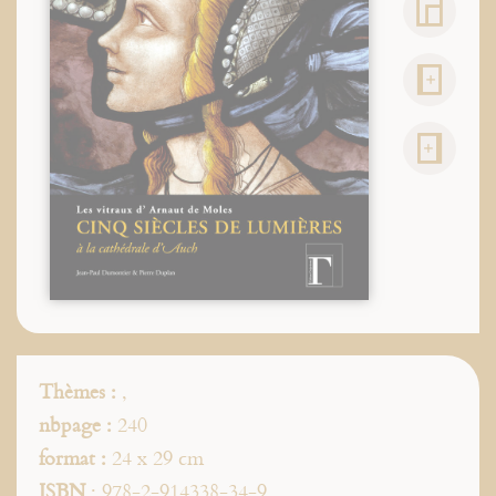
Thèmes :
,
nbpage :
240
format :
24 x 29 cm
ISBN
: 978-2-914338-34-9