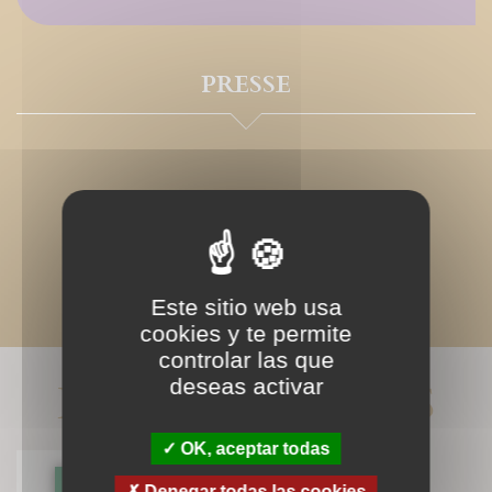
PRESSE
Este sitio web usa
cookies y te permite
controlar las que
LIVRES ASSOCIÉS
deseas activar
OK, aceptar todas
Denegar todas las cookies